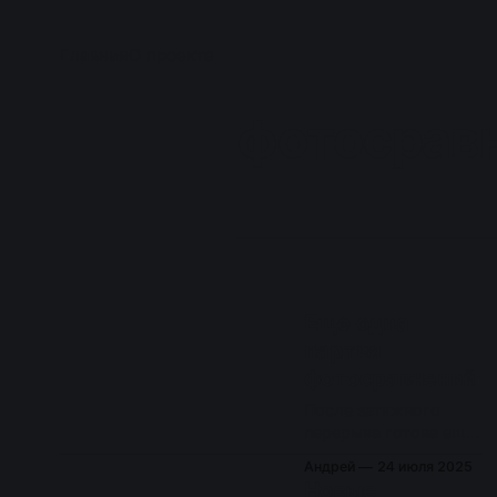
Главная
О проекте
фотосрав
Еще одна
партия
фотосравнений
После затяжного
перерыва готова еще
одна партия
Андрей
24 июля 2025
фотосравнений
Новые