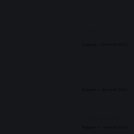
Николо-Берёзовки
фотосравнения
разных лет. Начнем с
Николо-
колокольни, снимок
которой сделал
Берёзовки
главный
Я сделал еще
фотодокументалист
несколько
этого края (с моей
фотосравнений для
точки зрения) Федор
Андрей
24 июля 2025
снимков из
Бреднев.
Николо-
коллекции Федора
Берёзовка 1984
Бреднева. Датировку
— 2020
и названия я брал с
них же.
Публикую
спутниковые снимки
Николо-Берёзовки за
Андрей
24 июля 2025
36 лет! Снимки
Как изменился
удобно скомпонованы
парк за 9 лет
на сервисе Google
Earth. Радует, что
Между левым и
значительных
правым спутниковым
изменений нет.
снимком 9 лет.
Андрей
24 июля 2025
Google Earth Pro
Фотосравнение: