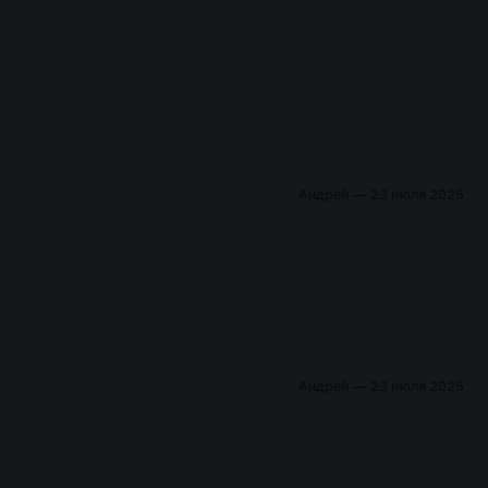
почему-то отдает
дом культуры
старый снимок без
нефтяников в
цвета, но суть
предельно понятна.
Николо-
Кстати, в обозримом
Берёзовке
будущем опубликую
спутниковый снимок
Продолжение серии
Николо-Берёзовки
фотосравнений
1984 года!
современных видов
Андрей
23 июля 2025
Николо-Берёзовки и
Фотосравнение:
снимков, снятых
Николо-
журналистов
Берёзовка 1987
Бреневым. Из
описания автора: Дом
— 2018
культуры нефтяников,
Первый пост из
построенный
небольшой серии
работниками НПУ
фотосравнений
«Арланнефть» на
Андрей
23 июля 2025
старых фотографий
краю монастырского
Николо-Берёзовки и
парка. Фотосравнение
современных видов
приблизительное!
(осень 2018). Из
описания автора,