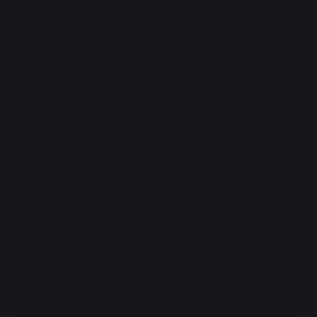
00000045_Ершов Дмитрий Иванович.JPG

00000046_Кибардин Иван Поликарпович.JPG

00000047_Лыкосева Прасковья Тихоновна.JPG

00000048_Шишкин Леонид Васильевич.JPG

00000049_Созыкин Федот Иванович.JPG

00000050_Калабин Тимофей Михайлович.JPG

00000051_Котельников Михаил Викторович.JPG

00000052_Курбатов Александр Андреевич.JPG

00000053_Вавилов Федор Васильевич.JPG

00000054_Дом Сюткина Ивана Михайловича.JPG

00000055_Пименов Гавриил Кириллович.JPG

00000056_Шалаев Владимир Васильевич.JPG

00000057_Потеряева Аграфена Васильевна.JPG

00000058_Болкисев Яков Семенович.JPG

00000059_Галимов Галим Галимович.JPG

00000060_Занаков неразб Филарет Васильевич.JPG

00000061_Алферов Сафрон Васильевич.JPG

00000062_Коновалова Татьяна Павлона.JPG

00000063_Сюткин Павел неразб.JPG
