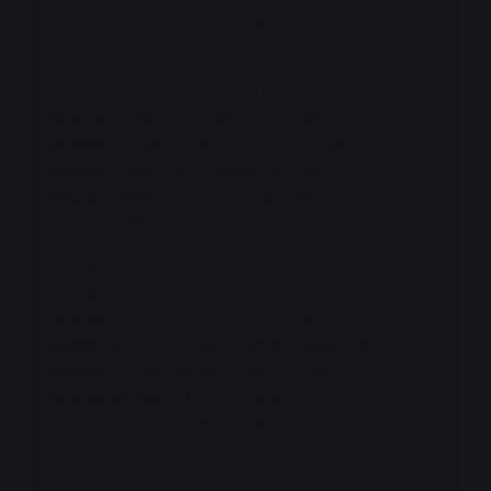
00000084_Сюткин Александр Михайлович.JPG

00000085_Хлебникова Фекла Васильевна.JPG

00000086_Проскуряков Василий Никитьевич.JPG

00000087_Проскуряков Степан Никитьевич.JPG

00000088_Созыкин Абрам Федотович.JPG

00000089_Антипин Поликарп Фалалеевич.JPG

00000090_Сорокин Иван Трофимович.JPG

00000091_Проскуряков Дмитрий Федорович.JPG

00000092_Терехов Павел Иванович.JPG

00000093_Проскуряков Василий Гаврилович.JPG

00000094_Беляев Дмитрий Васильевич.JPG

00000095_Сахарникова Ольга Степановна.JPG

00000096_Терехов Иван Васильевич.JPG

00000097_Кузьминых Николай Поликарпович.JPG

00000098_Баранов Михаил Степанович.JPG

00000099_Федоров Александр Николаевич.JPG

00000100_Сахарников Арсений Иванович.JPG

00000101_Проскуряков Дмитрий Никитич.JPG

00000102_Созыкин Василий Петрович.JPG
