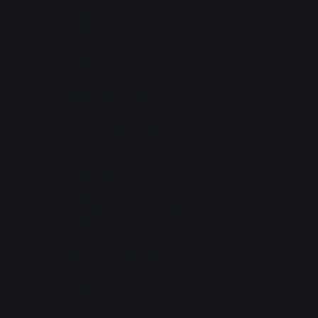
00000123_Буторин Денис Львович.JPG

00000124_Котов.JPG

00000125_Созыкина Екатерина Кузьмична.JPG

00000126_Суворов.JPG

00000127_Созыкин Григорий Андреевич.JPG

00000128_Шитов Иван Никитьевич.JPG

00000129_Баранов Алексей Павлович.JPG

00000130_Баранов Иван Александрович.JPG

00000131_Краснопёров Николай.JPG

00000132_Проскуряков Александр Гаврилович.JPG

00000133_Сюткин Иван Михайлович.JPG

00000134_Кузьминых Порфирий Николаевич.JPG

00000135_Хохряков Степан Васильевич.JPG

00000136_Сюткин Дмитрий.JPG

00000137_Созыкин Фрол Кириллович.JPG

00000138_Мальньин Илья Петрович.JPG

00000139_Проскуряков Николай Герасимович.JPG

00000140_Ершов Алексей Константинович.JPG

00000141_Проскоряков Влас Дмитриевич.JPG
