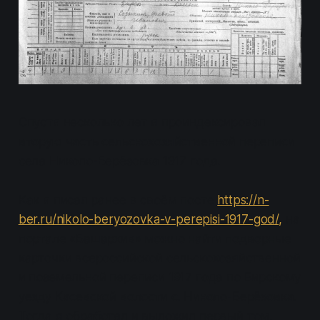
Спустя несколько лет я проиндексировал
вторую часть сельскохозяйственной переписи
села Николо-Берёзовка 1917 года.
Как я писал ранее в своём посте
https://n-
ber.ru/nikolo-beryozovka-v-perepisi-1917-god/
,
на
портале «Башархив» можно найти подворные
карточки всероссийской сельскохозяйственной
и поземельной переписи 1917 года по Бирскому
уезду Касевской волости с. Николо-Берёзовка.
Тогда я обработал и выложил первый том,