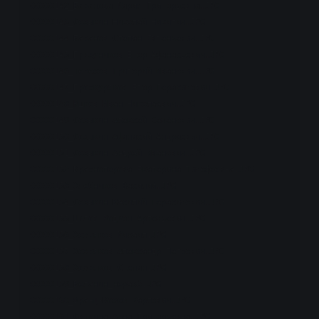
00000142_Баранова Мария Григорьевна.JPG

00000143_Созыкин Николай Никитич.JPG

00000144_Баранов Степан Евгеньевич.JPG

00000145_Призуников Егор Афанасьевич.JPG

00000146_Терехов Григорий Иванович.JPG

00000147_Проскуряков Егор Герасимович.JPG

00000148_Юшков Иван Николаевич.JPG

00000149_Созыкин Алексей Семёнович.JPG

00000150_Созыкин Афанасий Андреевич.JPG

00000151_Созыкин Андрей Иванович.JPG

00000152_Красноперова Екатерина Тимофеевна.JPG

00000153_Хлебников Василий.JPG

00000154_Созыкин Василий Герасимович.JPG

00000155_Шилов Родион Артемьевич.JPG

00000156_Хохряков Михаил.JPG

00000157_Хохряков Александр Петрович.JPG

00000158_Хохряков Степан.JPG

00000159_Беланин_неразб.JPG

00000160_Франц-Козеф Карлович.JPG

00000161_Сюткина Анна Григорьевна.JPG
