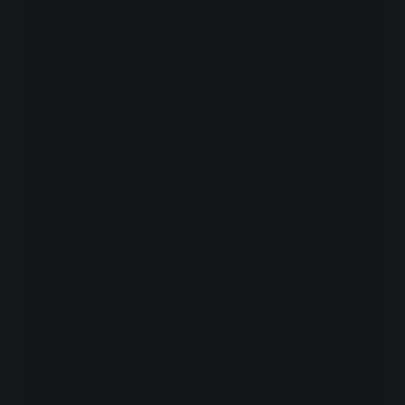
00000006_Зеляутинов Мулланир.JPG

00000007_Козьминых Григорий Николаевич.JPG

00000008_Гапонова Аполинария Ефремовна.JPG

00000009_Юшков Адрей Андрианович.JPG

00000010_Кирин Фёдор Архипович.JPG

00000011_Косотухин Алексей Михайлович.JPG

00000012_Шарнин Иван Дмитриевич.JPG

00000013_Юшков Дмитрий Григорьевич.JPG

00000014_Таничев Алексей Димитриевич.JPG

00000015_Коновалова Евдокия Семеновна.JPG

00000016_Шамсимухамат Шамсимухаматов.JPG

00000017_Сорокина Екатерина Павловна.JPG

00000018_Алуниев Раялла.JPG

00000019_школа_неразб.JPG

00000020_Чирков Аметьян Данилович.JPG

00000021_Мордвов Федор Хитонович.JPG

00000022_Захаров Степан Кузьмич.JPG

00000023_Горчаков Василий Трифонович.JPG

00000024_Вальяно Спиридон Васильевич.JPG
