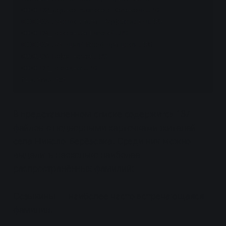
00000162_Баринов Александр Семёнович.JPG

00000163_Суворов Степан Варфоломеевич.JPG

00000164_Поварёнкин Николай.JPG

00000165_Савницкий Иосиф Францевич.JPG

00000166_Гафек_неразб.JPG

00000167_последняя.JPG

filenames.txt
В представленном списке содержится 167
файлов с подворными карточками жителей
села Николо-Берёзовка. Среди них можно
выделить несколько наиболее
распространённых фамилий:
Созыкины — наиболее часто встречающаяся
фамилия.