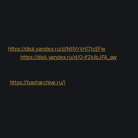
Для удобства исследователей, генеалогов и
всех интересующихся историей Николо-
Берёзовки, даю ссылки на оба тома:
Первый том:
https://disk.yandex.ru/d/NtlVrVn17IcEFw
Второй
том:
https://disk.yandex.ru/d/O-jf2kIbJFA_aw
Напомню, что проект «Башархив»
(
https://basharchive.ru/)
постоянно пополняется
новыми материалами и является отличным
ресурсом для изучения истории нашего края и
укрепления связи поколений. Знание
собственной истории — это не просто
интересное хобби, это возможность собрать
семью вокруг общего дела и лучше понять