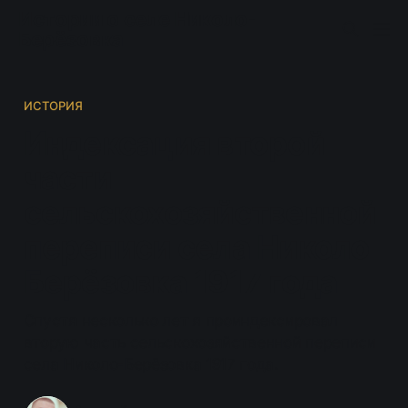
Истории о селе Николо-
Берёзовка
ИСТОРИЯ
Индексация второй
части
сельскохозяйственной
переписи села Николо-
Берёзовка 1917 года
Спустя несколько лет я проиндексировал
вторую часть сельскохозяйственной переписи
села Николо-Берёзовка 1917 года.