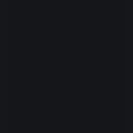
00000064_Хохряков Дмитрий Тимофеевич.JPG

00000065_Созыкин Гавриил Алексеевич.JPG

00000066_Ляпин Федор Иванович.JPG

00000067_Вавилов Тимофей Степанович.JPG

00000068_Жижин Даниил Егорович.JPG

00000069_Котов Герасим неразб.JPG

00000070_Никитин Алексей Евдокимович.JPG

00000071_Оленев Андрей Васильевич.JPG

00000072_Дедюхин Степан Никифорович.JPG

00000073_Хохряков Дмитрий Гавриилович.JPG

00000074_Оленева Мария Григорьевна.JPG

00000075_Созыкина Анастасия Панкратьевна.JPG

00000076_Хлебников неразб Степанович.JPG

00000077_Старыгина неразб Агафья Максимовна.JPG

00000078_Тепляков Митрофан Кириллович.JPG

00000079_Созыкин Прокопий Сергеевич.JPG

00000080_Созыкин Михаил Абрамович.JPG

00000081_Проскурякова Надежда Григорьевна.JPG

00000082_Баранов Алексей Павлович.JPG

00000083_Молохов Андриан.JPG
