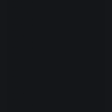
00000103_Созыкина Наталья Васильевна.JPG

00000104_Бутарин Василий Денисович.JPG

00000105_Шитов Иван Александрович.JPG

00000106_Созыкин Илья Яковлевич.JPG

00000107_Созыкин Гавриил Яковлевич.JPG

00000108_Хлебников Дмитрий Андрианович.JPG

00000109_Дунаев Алексей Григорьевич.JPG

00000110_Созыкина Екатерина Григорьевна.JPG

00000111_Созыкина Варвара Осиповна.JPG

00000112_Хохрякова Юлиания Семеновна.JPG

00000113_Чурина Татьяна Семёновна.JPG

00000114_Хохрякова Пелагея Ивановна.JPG

00000115_Сюткин Демьян Иванович.JPG

00000116_Терехов Василий Иванович.JPG

00000117_Хлебникова Варвара Митрофановна.JPG

00000118_Хохрякова Екатерина Петровна.JPG

00000119_Хлебникова Зиновия Степановна.JPG

00000120_Меренков Илья.JPG

00000121_Созыкин Ларион Андреевич.JPG

00000122_Сюткин Василий.JPG
