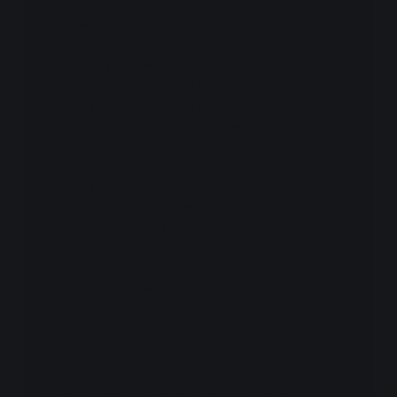
00000025_Шанев Алексей Александрович.JPG

00000026_Проскуряков Павел Николаевич.JPG

00000027_Шкляев Федор Иванович.JPG

00000028_Улыбин Архип Степанович.JPG

00000029_Козьминцев Павел Николаевич.JPG

00000030_Юзикеев Димитрий Николаевич.JPG

00000031_Юшков Александр Ротанович.JPG

00000032_Вавилов Пётр Степанович.JPG

00000033_Ярыгин Андрей Абрамович.JPG

00000034_Юшков Николай Зотиевич.JPG

00000035_Цичванцов Иван Иванович.JPG

00000036_Золотухина Надежда Васильевна.JPG

00000037_Беляев Иван Коныч (неразб).JPG

00000038_Дьяков Василий Федорович.JPG

00000039_Варичев Иван Иванович.JPG

00000040_Кузнецов Иван Александрович.JPG

00000041_Миронов Василий Иванович.JPG

00000042_Даутов Ахмедьян неразб..JPG

00000043_Иванов Николай Иванович.JPG

00000044_Хлебников Алексей Васильевич.JPG
