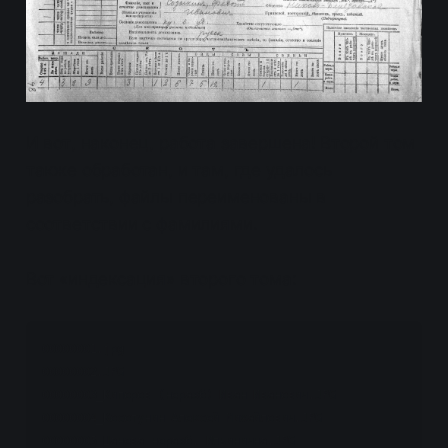
И вот, наконец, работа завершена! Второй том
также обработан, и там, где удалось
разобрать, файлы переименованы в
соответствии с фамилиями.
Вот «индексация» второго тома:
00000001.jpg

00000002.JPG

00000003_Кипоров (неразб) Иван Иванович.JPG

00000004_Косотунин Алексей Михайлович.JPG

00000005_Шанева неразб. Ильинична.JPG
