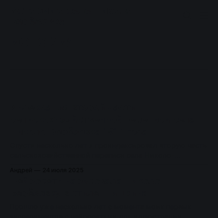
Истории о селе Николо-
Берёзовка
история
Индексация второй части
сельскохозяйственной переписи села
Николо-Берёзовка 1917 года
Спустя несколько лет я проиндексировал вторую часть
сельскохозяйственной переписи села Николо-
Берёзовка 1917 года.
Андрей
24 июля 2025
Нейросеть нарисовала Николо-
Берёзовку в стиле Шишкина
Прошло уже несколько лет с момента моих первых
экспериментов с нейросетями для иллюстрации