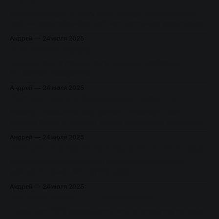
Из комментария к посту https://blog.n-ber.ru/letnyaya-
noch-v-berezovke-skan-pdf: вот частичное исполнение с
интересными комментариями Михаила Казиника:
Андрей
24 июля 2025
У бывшего пруда
Бывший пруд в старой части Николо-Берёзовки. С
островком посередине.
Андрей
24 июля 2025
Летняя ночь в Березовке [скан PDF]
Наконец, выполняю обещанное и публикую скан
нотного буклета «Летняя ночь в Березовке» сочинения
А. Оппеля. Можно скачать по этой ссылке.
Андрей
24 июля 2025
Николо-Берёзовка в переписи 1917 года
Историко-краеведческий музей Краснокамского
района РБ пишет (VK-группа музея
https://vk.com/club_museum_nb):
Андрей
24 июля 2025
На реке Каме — Н-Березовка
У меня нет 100% уверенности, что на открытке та самая