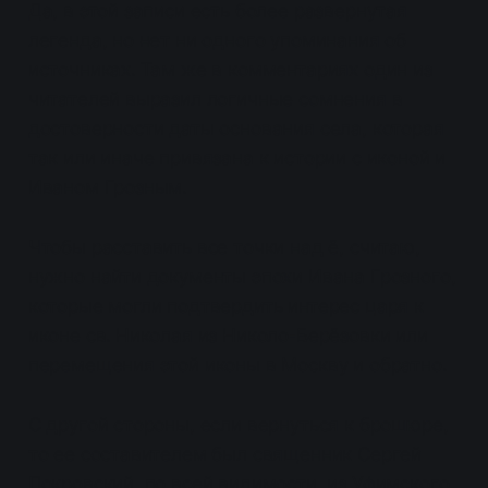
Да, в этой записи есть более развернутая
легенда, но нет ни одного упоминания об
источниках. Там же в комментариях один из
читателей выразил логичные сомнения в
достоверности даты основания села, которая
так или иначе привязана к истории с иконой и
Иваном Грозным.
Чтобы расставить все точки над ё, считаю,
нужно найти документы эпохи Ивана Грозного,
которые могли подтвердить интерес царя к
иконе св. Николая из Николо-Берёзовки или
перемещения этой иконы в Москву и обратно.
С другой стороны, если вернуться к брошюре,
то ее составителем был священник Сергей
Покровский, по всей видимости, из Уфимского