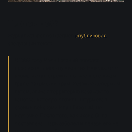
На этом всё?
Журналист Фёдор Бреднев
опубликовал
следующий текст:
В 1550 году Иван Грозный повелел
перевезти в Москву икону из Никольского
храма и стал строить для неё в стольном
граде Закамский храм. Везли её северным
путём, огибая территорию Казанского
ханства, которую дважды штурмовал
своими войсками Иван Грозный, но
неудачно. После того, как икона была
доставлена, царь заболел и лекари его не
могли излечить. Болезнь не отступала до