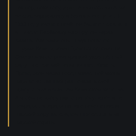
тех пор, пока государю не явилось видение
во сне: верни икону и болезнь отступит. В
1553 году икона с почётом была отправлена
в Николо-Берёзовку маршрутом через
Казань. Учитывая опыт двух попыток
штурма Казани, Иван Грозный основал на
Свияжском острове крепкий укреплённый
редут и с третьей попытки взял Казань.
Проходжом через город известной иконы
царь хотел лишний раз показать своё
присутствие в бывшем Казанском ханстве.
А чтобы на икону никто не покушался и не
повредил, впереди пешего похода несли
царский хоругвь, следом шли солдаты из
царской охраны.