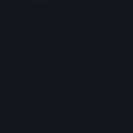
комитета православного миссионерского
общества. Если в 1912 году у него была такая
информация, то где он ее мог взять?
Вопросов больше, чем ответов, но история
более чем увлекательная! Продолжение,
возможно, следует…
ЧИТАЙТЕ ТАКЖЕ
Как работает музей в церкви Николо-
Берёзовки в августе
На тот случай, если кто-то соберется в церковный