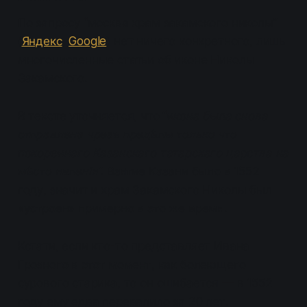
По запросу “москва храм закамского николы”
(
Яндекс
,
Google
) нет ничего конкретного, лишь
многочисленные статьи об иконе Николы
Закамского.
В тексте уточняется, что “
икона была снова
отправлена чрезъ предѣлы только что
покореннаго Казанскаго татарскаго царства на
мѣсто явленія
”. Взятие Казани было в 1552
году, значит и храм Закамского Николы был
«устроен» примерно в это же время.
Кстати, если кто-то представляет Ивана
Грозного в этот момент, как болеющего
сурового старика, то он ошибается — в 1552
году ему едва перевалило за 20 лет.