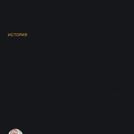
Истории о селе Николо-
Берёзовка
ИСТОРИЯ
В поисках храма
Николы Закамского в
Москве
Несколько лет назад мне попала электронная
копия брошюры с отчетом о посещении в 1910
году Николо-Берёзовки Елизаветой
Федоровной (сестрой Александры Федороны
Романовой — императрицы Российской
Империи).
Андрей