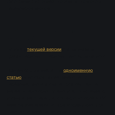
либо связи с историей про Ивана Грозного и
Березовской иконой.
Церковь Николы Заяицкого в
Москве?
Но уже в
текущей версии
статьи указана
другая церковь — церковь Николы Заяицкого.
Причем ссылка введет на
одноименную
статью
, в которой также ничего нет о
Берёзовке, иконе и Иване Грозном. Тем не
менее, в некоторых путеводителях встечается
упоминание о легенде, согласно которой в XVII
веке яицкие казаки подарили храму икону св.
Николая. И вообще, история этого храма,