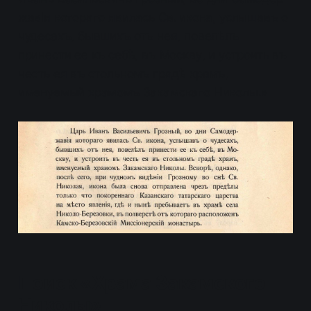
жавія котораго явилась Св. икона, услышавъ о
чудесахъ, бывшихъ отъ нея, повелѣлъ
принести ее къ себѣ, въ Москву, и устроить въ
честь ея въ стольномъ градѣ храмъ,
именуемый храмомъ Закамскаго Николы.»
Поиск «Храма Закамского
Николы»