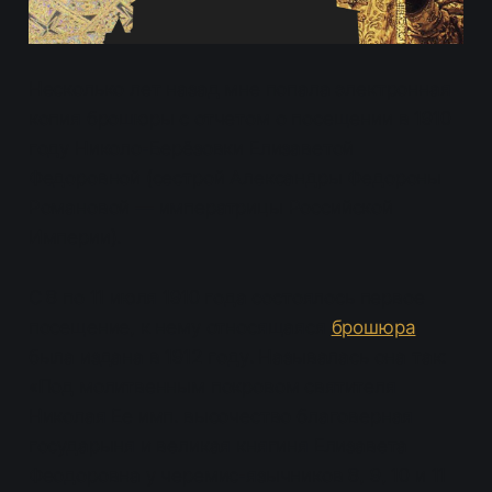
Несколько лет назад мне попала электронная
копия брошюры с отчетом о посещении в 1910
году Николо-Берёзовки Елизаветой
Федоровной (сестрой Александры Федороны
Романовой — императрицы Российской
Империи).
С 8 по 11 июля 1910 года состоялось первое
посещение, к нему относящаяся
брошюра
была издана в 1912 году. Называлась она так:
«Под молитвенным покровом святителя
Николая Ее имп. высочество благоверная
государыня и великая княгиня Елизавета
Феодоровна у черемис-язычников 8, 9, 10 и 11