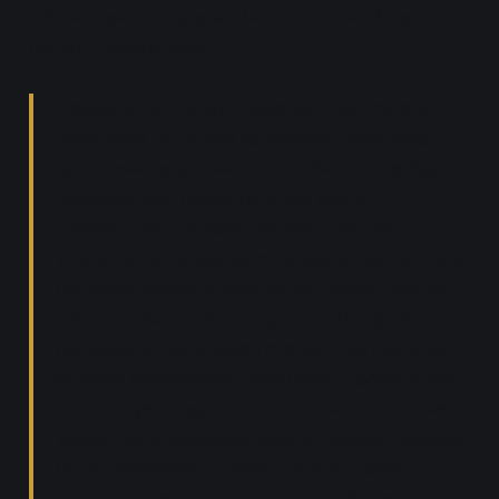
публикуемая в разных местах, на мой взгляд,
сильно перепутана:
Церковь Святителя Николая Чудотворца в
Заяицком по одной из версий связывают с
заяцкими казаками (с реки Яик, ныне Урал),
которые построили на этом месте
деревянную церковь во имя Николая
угодника во времена отражения нашествия
польских войск в начале XVII века. Другая
версия говорит в пользу того, что здесь
проживали заяицкие татары, торговавшие в
Москве бухарскими товарами. Кроме этого,
существует предположение, что название
храму дала основная икона церкви, которая
была привезена с Заяицкого острова,