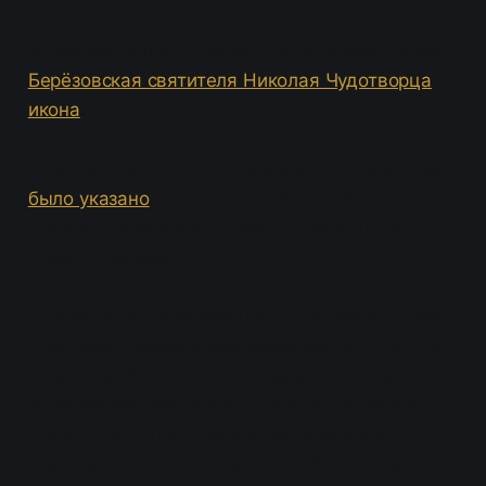
В поисках нашел и такую статью в Википедии:
Берёзовская святителя Николая Чудотворца
икона
.
Отмечу, что до 2021 года в конце этой статьи
было указано
название искомого объекта —
Церковь Закамского Николы (церковь на
Грязи) г. Москва.
К сожалению, информацию о церкви на Грязи
в Москве довольно разноречивая. Мне где-то
попалось обсуждение, что речь о церкви
«Божией Матери Живоносный Источник» в
Царицыно, но не удалось найти никакой
информации о прежних постройках и какой-