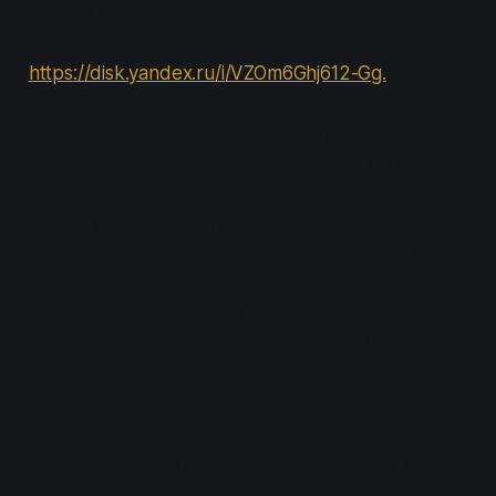
июля в Николо-Березовке Уфим. епархии».
Скачать можно по ссылке:
https://disk.yandex.ru/i/VZOm6Ghj612-Gg.
В начале брошюры есть глава, посвященная
истории иконы св. Николая, которая ранее
находилась в Николо-Берёзовке. История в
целом известная: о появлении иконы в
здешних местах, а также о том, как царь Иван
Грозный, прослышав о ней, повелел отправить
икону в Москву. Приказ был исполнен, но
вскоре икона вернулась назад — на место
явления.
Но одна деталь всё же оказалась для меня
новой. В тексте прямо указывается, что «Царь
Иванъ Васильевичъ Грозный, во дни Самодер-