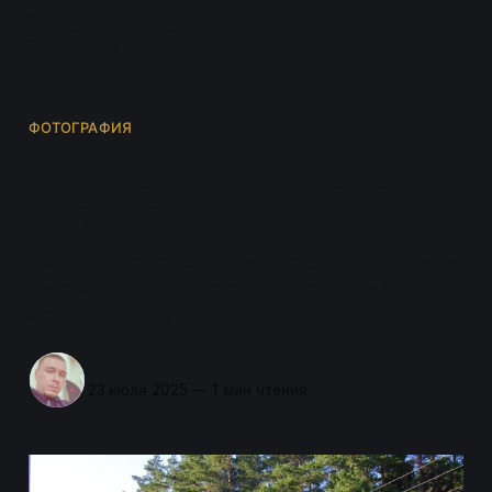
Истории о селе Николо-
Берёзовка
ФОТОГРАФИЯ
На въезде в Николо-
Березовку
Стела, встречающая и провожающая гостей на
въезде в Николо-Березовку. Раньше была
красного цвета.
Андрей
23 июля 2025
—
1 мин чтения