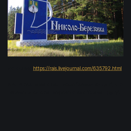
Источник:
https://rais.livejournal.com/635792.html
А еще был знак с надписью "Хезмэткэ дан", что
переводится с башкирского как "Слава труду".