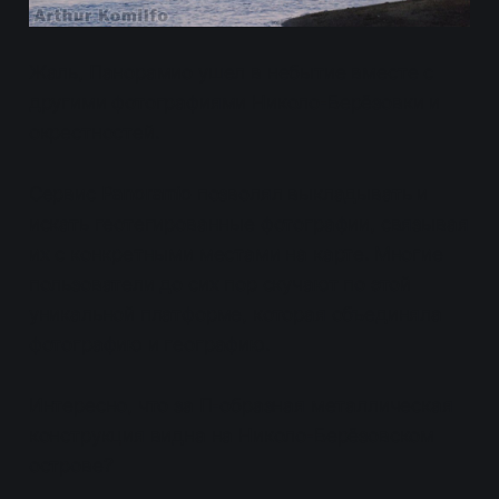
Жаль, Панорамио ушел в небытие вместе с
другими фотографиями Николо-Берёзовки и
окрестностей.
Сервис Panoramio позволял выкладывать и
искать геотегированные фотографии, связывая
их с конкретными местами на карте. Многие
пользователи до сих пор скучают по этой
уникальной платформе, которая объединяла
фотографию и географию.
Интересно, что за П-образная металлическая
конструкция видна на Николо-Берёзовском
острове?