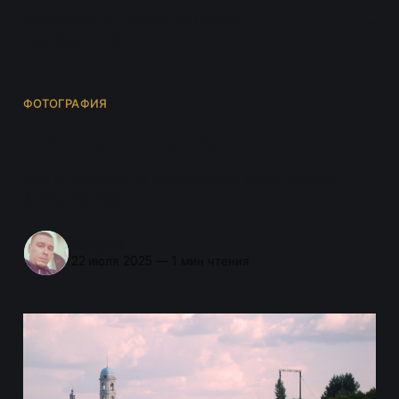
Истории о селе Николо-
Берёзовка
ФОТОГРАФИЯ
Вид с острова
Вид с острова на Никольский храм. Автор:
Arthur Komilfo.
Андрей
22 июля 2025
—
1 мин чтения